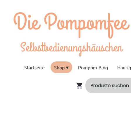
e Pompomfee
bstbedienungshäuschen
Startseite
Shop
Pompom-Blog
Häufi