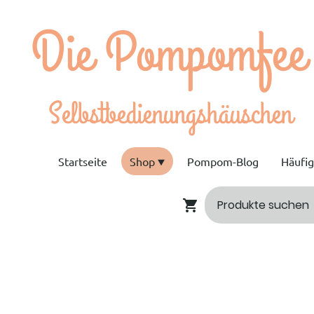
e Pompomfee
bstbedienungshäuschen
Startseite
Shop
Pompom-Blog
Häufi