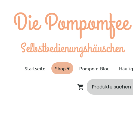
e Pompomfee
bstbedienungshäuschen
Startseite
Shop
Pompom-Blog
Häufi