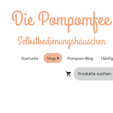
e Pompomfee
bstbedienungshäuschen
Startseite
Shop
Pompom-Blog
Häufi