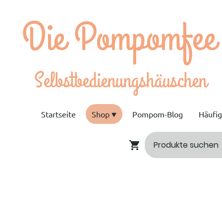
e Pompomfee
bstbedienungshäuschen
Startseite
Shop
Pompom-Blog
Häufi