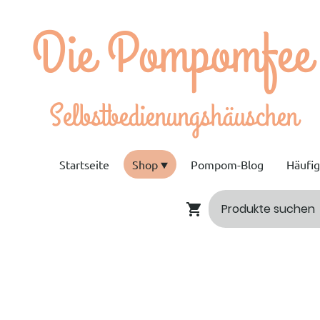
e Pompomfee
bstbedienungshäuschen
Startseite
Shop
Pompom-Blog
Häufi