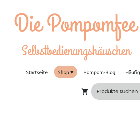
e Pompomfee
bstbedienungshäuschen
Startseite
Shop
Pompom-Blog
Häufi