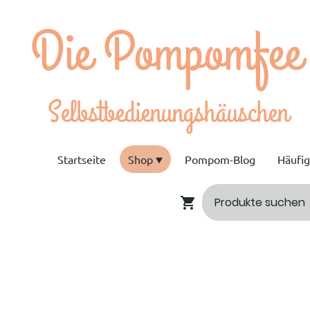
e Pompomfee
bstbedienungshäuschen
Startseite
Shop
Pompom-Blog
Häufi